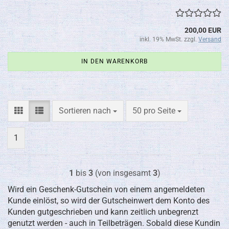
200,00 EUR
inkl. 19% MwSt. zzgl.
Versand
IN DEN WARENKORB
Sortieren nach
pro Seite
Sortieren nach
50 pro Seite
1
1
bis
3
(von insgesamt
3
)
Wird ein Geschenk-Gutschein von einem angemeldeten
Kunde einlöst, so wird der Gutscheinwert dem Konto des
Kunden gutgeschrieben und kann zeitlich unbegrenzt
genutzt werden - auch in Teilbeträgen. Sobald diese Kundin