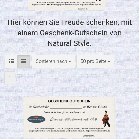
Hier können Sie Freude schenken, mit
einem Geschenk-Gutschein von
Natural Style.
Sortieren nach
pro Seite
Sortieren nach
50 pro Seite
1