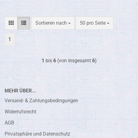
Sortieren nach
pro Seite
Sortieren nach
50 pro Seite
1
1
bis
6
(von insgesamt
6
)
MEHR ÜBER...
Versand- & Zahlungsbedingungen
Widerrufsrecht
AGB
Privatsphäre und Datenschutz